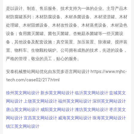
是以设计、制造、售后服务、技术支持为一体的企业。主导产品木
材防腐罐系列：木材防腐设备、木材杀菌设备、木材浸渍罐、木材
处理罐、木材阻燃设备、木材改性设备、木材蒸煮设备、木材染色
设备；食用菌灭菌罐、菌包灭菌罐、杏鲍菇杀菌罐等一些灭菌设
备，其他设备及配套设施：真空装置、加压装置、除液罐、搅拌装
置、物料车、生物颗粒锅炉。公司拥有成熟的技术，先进的设备，
严格的管理，敬业的员工，贴心的服务。
安泰机械整站网站优化由东莞多语言网站设计 https://www.mjhc-
tech.com/case02/217.html
徐州英文网站设计
新乡英文网站设计
临沂英文网站设计
盐城英文
网站设计
上饶英文网站设计
福州英文网站设计
深圳英文网站设计
唐山英文网站设计
咸阳英文网站设计
潍坊英文网站设计
枣庄英文
网站设计
宜昌英文网站设计
威海英文网站设计
珠海英文网站设计
镇江英文网站设计